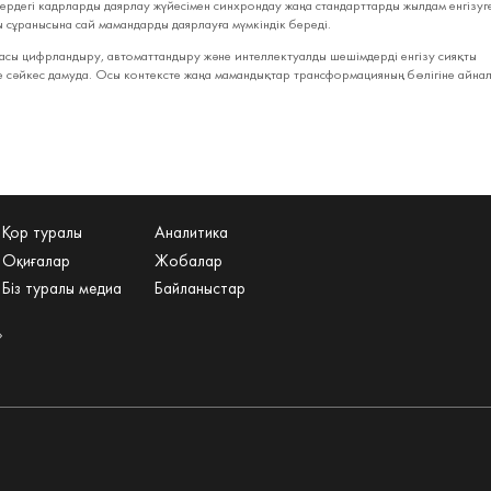
дегі кадрларды даярлау жүйесімен синхрондау жаңа стандарттарды жылдам енгізуг
 сұранысына сай мамандарды даярлауға мүмкіндік береді.
касы цифрландыру, автоматтандыру және интеллектуалды шешімдерді енгізу сияқты
е сәйкес дамуда. Осы контексте жаңа мамандықтар трансформацияның бөлігіне айна
Қор туралы
Аналитика
Оқиғалар
Жобалар
Біз туралы медиа
Байланыстар
»