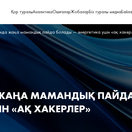
Қор туралы
Аналитика
Оқиғалар
Жобалар
Біз туралы медиа
Байл
нда жаңа мамандық пайда болады — энергетика үшін «ақ хакер
 ЖАҢА МАМАНДЫҚ ПАЙД
ІН «АҚ ХАКЕРЛЕР»