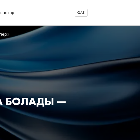
аныстар
QAZ
лер»
А БОЛАДЫ —