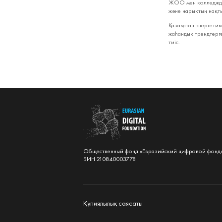
ЖОО мен колледждер
және нарықтың нақты
Қазақстан энергети
жаһандық трендтерг
тиіс.
Общественный фонд «Евразийский цифровой фонд
БИН 210840003778
Құпиялылық саясаты