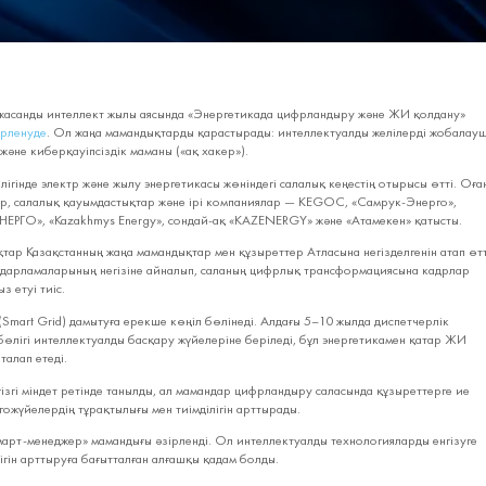
асанды интеллект жылы аясында «Энергетикада цифрландыру және ЖИ қолдану»
ірленуде
. Ол жаңа мамандықтарды қарастырады: интеллектуалды желілерді жобалауш
және киберқауіпсіздік маманы («ақ хакер»).
ігінде электр және жылу энергетикасы жөніндегі салалық кеңестің отырысы өтті. Оға
ар, салалық қауымдастықтар және ірі компаниялар — KEGOC, «Самрук‑Энерго»,
РГО», «Kazakhmys Energy», сондай‑ақ «KAZENERGY» және «Атамекен» қатысты.
тар Қазақстанның жаңа мамандықтар мен құзыреттер Атласына негізделгенін атап өтт
ғдарламаларының негізіне айналып, саланың цифрлық трансформациясына кадрлар
 етуі тиіс.
(Smart Grid) дамытуға ерекше көңіл бөлінеді. Алдағы 5–10 жылда диспетчерлік
өлігі интеллектуалды басқару жүйелеріне беріледі, бұл энергетикамен қатар ЖИ
талап етеді.
гізгі міндет ретінде танылды, ал мамандар цифрландыру саласында құзыреттерге ие
гожүйелердің тұрақтылығы мен тиімділігін арттырады.
арт‑менеджер» мамандығы әзірленді. Ол интеллектуалды технологияларды енгізуге
лігін арттыруға бағытталған алғашқы қадам болды.