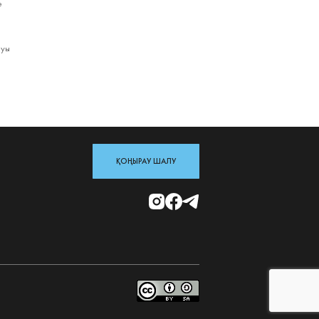
е
луы
ҚОҢЫРАУ ШАЛУ