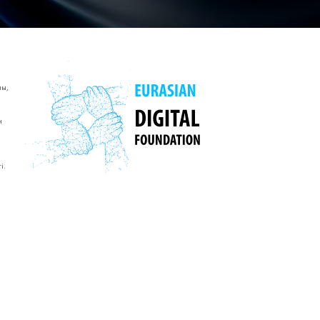
ы,
н
і.