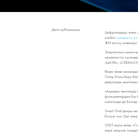
Дата публикации
Цифрландыру және ж
кәсіби
стандарты әз
ЖИ енгізу инженері 
Энергетика министрл
мемлекеттік органд
«ЦАЭК», «СЕВКАЗЭНЕ
Кеңес жаңа мамандық
Олар білім беру ба
даярлауды қамтамасыз
«Ақылды» желілерді 
функциялардың бір б
саласында да білімді 
Smart Grid дамуы не
болуы тиіс, бұл энер
2025 жылы жаңа «См
және энергия тиімді