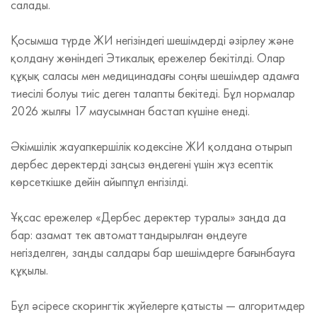
салады.
Қосымша түрде ЖИ негізіндегі шешімдерді әзірлеу және
қолдану жөніндегі Этикалық ережелер бекітілді. Олар
құқық саласы мен медицинадағы соңғы шешімдер адамға
тиесілі болуы тиіс деген талапты бекітеді. Бұл нормалар
2026 жылғы 17 маусымнан бастап күшіне енеді.
Әкімшілік жауапкершілік кодексіне ЖИ қолдана отырып
дербес деректерді заңсыз өңдегені үшін жүз есептік
көрсеткішке дейін айыппұл енгізілді.
Ұқсас ережелер «Дербес деректер туралы» заңда да
бар: азамат тек автоматтандырылған өңдеуге
негізделген, заңды салдары бар шешімдерге бағынбауға
құқылы.
Бұл әсіресе скорингтік жүйелерге қатысты — алгоритмдер