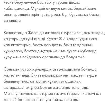
несие беру немесе бас тарту туралы шешім
қабылдағанда. Мұндай өңдеуге келісім бермей және
оның ерекшеліктерін түсіндірмей, бұл бұзушылық болып
саналады.
Қазақстанда Жасанды интеллект туралы заң осы жылдың
қаңтарында күшіне енді. Құжат ЖИ қолданудың негізін
қалыптастырып, басты қағидатты бекітті: адамның
құқықтары, бостандықтары мен әл-ауқаты жүйелерді
құру және пайдалану орталығында болуы тиіс.
Сонымен қатар жүйелердің автономдылығы бойынша
жіктеу енгізілді. Синтетикалық контент міндетті түрде
белгіленуі тиіс, авторлық құқық тек адамның
шығармашылық үлесі болған жағдайда танылады.
Манипуляциялық әдістер мен азаматтардың келісімінсіз
жаппай бет-әлпетті тануға тыйым салынды.