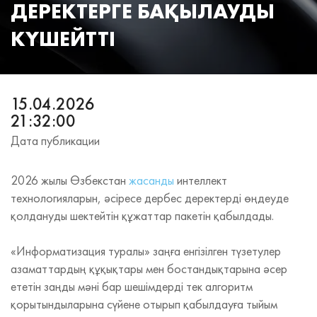
ДЕРЕКТЕРГЕ БАҚЫЛАУДЫ
КҮШЕЙТТІ
15.04.2026
21:32:00
Дата публикации
2026 жылы Өзбекстан
жасанды
интеллект
технологияларын, әсіресе дербес деректерді өңдеуде
қолдануды шектейтін құжаттар пакетін қабылдады.
«Информатизация туралы» заңға енгізілген түзетулер
азаматтардың құқықтары мен бостандықтарына әсер
ететін заңды мәні бар шешімдерді тек алгоритм
қорытындыларына сүйене отырып қабылдауға тыйым