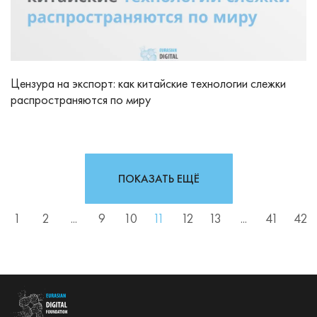
Цензура на экспорт: как китайские технологии слежки
распространяются по миру
ПОКАЗАТЬ ЕЩЁ
1
2
...
9
10
11
12
13
...
41
42