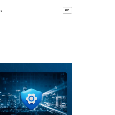
ты
RUS