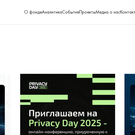
О фонде
Аналитика
События
Проекты
Медиа о нас
Контак