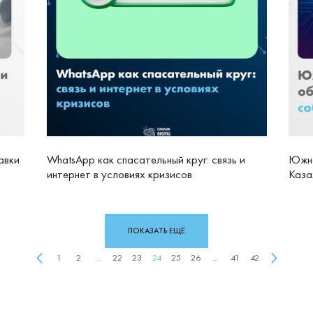
авки
WhatsApp как спасательный круг: связь и
Южна
интернет в условиях кризисов
Каза
ПОКАЗАТЬ ЕЩЁ
1
2
...
22
23
24
25
26
...
41
42