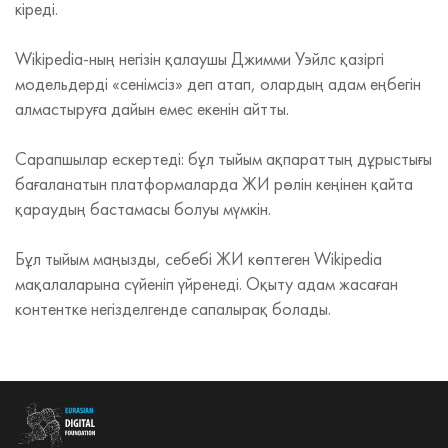
кіреді.
Wikipedia‑ның негізін қалаушы Джимми Уэйлс қазіргі
модельдерді «сенімсіз» деп атап, олардың адам еңбегін
алмастыруға дайын емес екенін айтты.
Сарапшылар ескертеді: бұл тыйым ақпараттың дұрыстығы
бағаланатын платформаларда ЖИ рөлін кеңінен қайта
қараудың бастамасы болуы мүмкін.
Бұл тыйым маңызды, себебі ЖИ көптеген Wikipedia
мақалаларына сүйеніп үйренеді. Оқыту адам жасаған
контентке негізделгенде сапалырақ болады.