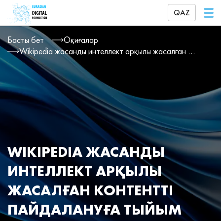
QAZ
Басты бет
Оқиғалар
Wikipedia жасанды интеллект арқылы жасалған контентті пайдалануға тыйым салды: редакторлар тек адамдарға сүйенеді
WIKIPEDIA ЖАСАНДЫ
ИНТЕЛЛЕКТ АРҚЫЛЫ
ЖАСАЛҒАН КОНТЕНТТІ
ПАЙДАЛАНУҒА ТЫЙЫМ