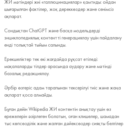
ЖИ мәтіндері жиі «галлюцинациялар» қамтиды: ойдан
шығарылған фактілер, жоқ дереккөздер және сенімсіз
ақпарат.
Сондықтан ChatGPT және басқа модельдерді
энциклопедиялық контентті генерациялау үшін пайдалану
енді толықтай тыйым салынды.
Ерекшеліктер тек екі жағдайда рұқсат етіледі:
мақалаларды тілдер арасында аудару және мәтінді
базалық редакциялау.
Әрбір өзгеріс адам тарапынан тексерілуі тиіс және жаңа
ақпарат қоса алмайды.
Бұған дейін Wikipedia ЖИ контентін анықтау үшін өз
ережелерін әзірлеген болатын, оған клишелер, шамадан
тыс көпсөзділік және жалған дәйексөздер сияқты белгілер