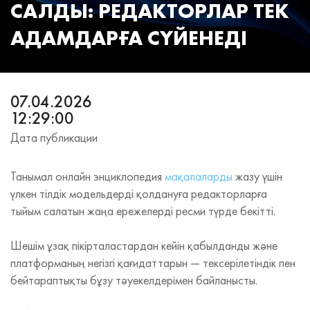
САЛДЫ: РЕДАКТОРЛАР ТЕК
АДАМДАРҒА СҮЙЕНЕДІ
07.04.2026
12:29:00
Дата публикации
Танымал онлайн энциклопедия
мақалаларды
жазу үшін
үлкен тілдік модельдерді қолдануға редакторларға
тыйым салатын жаңа ережелерді ресми түрде бекітті.
Шешім ұзақ пікірталастардан кейін қабылданды және
платформаның негізгі қағидаттарын — тексерілетіндік пен
бейтараптықты бұзу тәуекелдерімен байланысты.