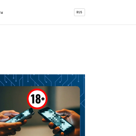
ты
RUS