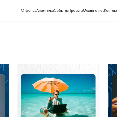
О фонде
Аналитика
События
Проекты
Медиа о нас
Контак