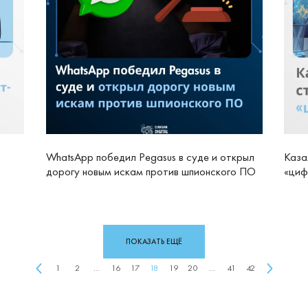
WhatsApp победил Pegasus в суде и открыл
Каза
дорогу новым искам против шпионского ПО
«циф
ПОКАЗАТЬ ЕЩЁ
1
2
...
16
17
18
19
20
...
41
42