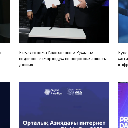
а
Регуляторами Казахстана и Румынии
Русл
подписан меморандум по вопросам защиты
моти
данных
цифр