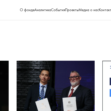
О фонде
Аналитика
События
Проекты
Медиа о нас
Контак