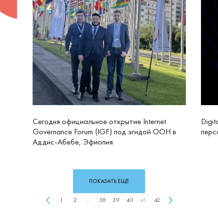
Сегодня официальное открытие Internet
Digit
Governance Forum (IGF) под эгидой ООН в
перс
Аддис-Абебе, Эфиопия
ПОКАЗАТЬ ЕЩЁ
1
2
...
38
39
40
41
42