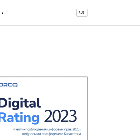
ты
RUS