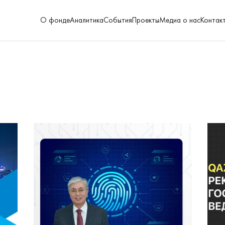
О фонде
Аналитика
События
Проекты
Медиа о нас
Контак