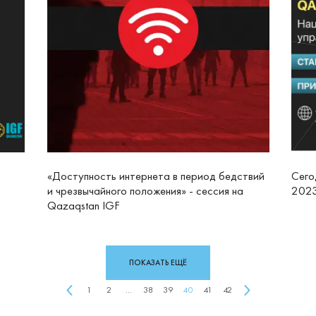
«Доступность интернета в период бедствий
Сего
и чрезвычайного положения» - сессия на
202
Qazaqstan IGF
ПОКАЗАТЬ ЕЩЁ
1
2
...
38
39
40
41
42