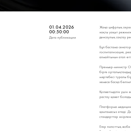
01.04.2026
Жаңа цифрлық серви
00:50:00
нақты уақыт режимін
денсаулық сақтау р
Дата публикации
Бұл бастама сенато
госпитализация, реа
алмайтынын атап өтт
Премьер‑министр Ол
бірге орталықтандыр
мәртебесі туралы бі
немесе басқа бөлімг
Қолжетімділік үшін 
растау қажет болады
Платформа медицинал
қамтамасыз етеді. Д
стандарттар әзірлен
Егер пилоттық жоба 