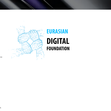
ен
ы.