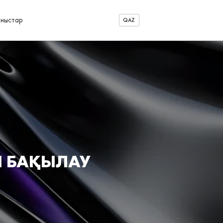
аныстар
QAZ
Н БАҚЫЛАУ