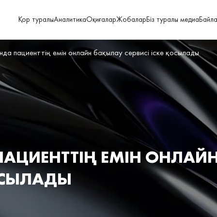
Қор туралы
Аналитика
Оқиғалар
Жобалар
Біз туралы медиа
Байл
да пациенттің емін онлайн бақылау сервисі іске қосылады
ПАЦИЕНТТІҢ ЕМІН ОНЛАЙ
ҚОСЫЛАДЫ