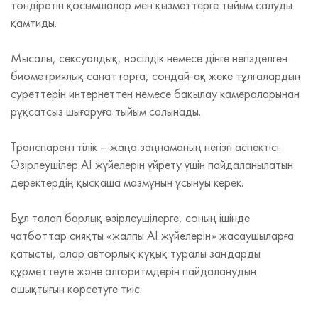
төндіретін қосымшалар мен қызметтерге тыйым салуды
қамтиды.
Мысалы, сексуалдық, нәсілдік немесе дінге негізделген
биометриялық санаттарға, сондай-ақ жеке тұлғалардың
суреттерін интернеттен немесе бақылау камераларынан
рұқсатсыз шығаруға тыйым салынады.
Транспаренттілік – жаңа заңнаманың негізгі аспектісі.
Әзірлеушілер AI жүйелерін үйрету үшін пайдаланылатын
деректердің қысқаша мазмұнын ұсынуы керек.
Бұл талап барлық әзірлеушілерге, соның ішінде
чатботтар сияқты «жалпы AI жүйелерін» жасаушыларға
қатысты, олар авторлық құқық туралы заңдарды
құрметтеуге және алгоритмдерін пайдаланудың
ашықтығын көрсетуге тиіс.