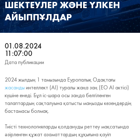
ШЕКТЕУЛЕР ЖӘНЕ ҮЛКЕН
АЙЫППҰЛДАР
01.08.2024
11:07:00
Дата публикации
2024 жылдың 1 тамызында Еуропалық Одақтағы
жасанды
интеллект (AI) туралы жаңа заң (ЕО AI актісі)
күшіне енеді. Бұл іс-шара осы заңда белгіленген
талаптардың сақталуына қатысты маңызды кезеңдердің
бастамасы болмақ.
Тиісті технологияларды қолдануды реттеу мақсатында
әзірленген құжат азаматтардың құқығына қауіп