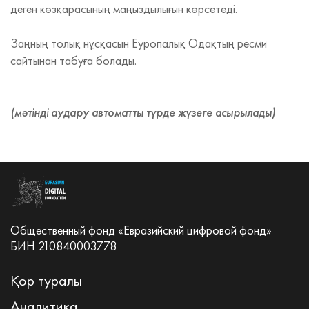
деген көзқарасының маңыздылығын көрсетеді.
Заңның толық нұсқасын Еуропалық Одақтың ресми
сайтынан табуға болады.
(мәтінді аудару автоматты түрде жүзеге асырылады)
Общественный фонд «Евразийский цифровой фонд»
БИН 210840003778
Қор туралы
Аналитика