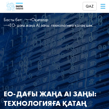
QAZ
Басты бет
Оқиғалар
ЕО-дағы жаңа AI заңы: технологияға қатаң шектеулер және үлкен айыппұлдар
ЕО-ДАҒЫ ЖАҢА AI ЗАҢЫ:
ТЕХНОЛОГИЯҒА ҚАТАҢ