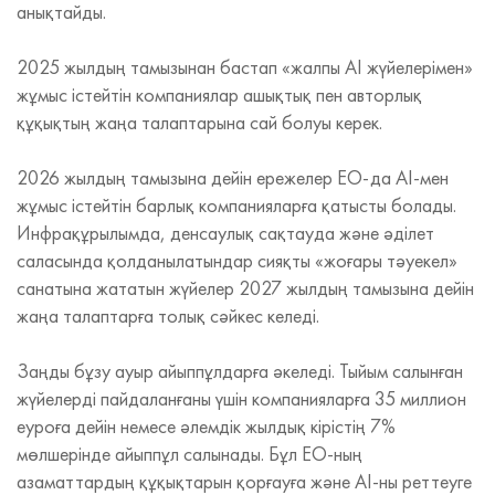
анықтайды.
2025 жылдың тамызынан бастап «жалпы AI жүйелерімен»
жұмыс істейтін компаниялар ашықтық пен авторлық
құқықтың жаңа талаптарына сай болуы керек.
2026 жылдың тамызына дейін ережелер ЕО-да AI-мен
жұмыс істейтін барлық компанияларға қатысты болады.
Инфрақұрылымда, денсаулық сақтауда және әділет
саласында қолданылатындар сияқты «жоғары тәуекел»
санатына жататын жүйелер 2027 жылдың тамызына дейін
жаңа талаптарға толық сәйкес келеді.
Заңды бұзу ауыр айыппұлдарға әкеледі. Тыйым салынған
жүйелерді пайдаланғаны үшін компанияларға 35 миллион
еуроға дейін немесе әлемдік жылдық кірістің 7%
мөлшерінде айыппұл салынады. Бұл ЕО-ның
азаматтардың құқықтарын қорғауға және AI-ны реттеуге