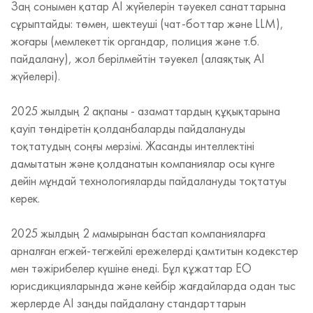
Заң сонымен қатар AI жүйелерін тәуекел санаттарына
сұрыптайды: төмен, шектеуші (чат-боттар және LLM),
жоғары (мемлекеттік органдар, полиция және т.б.
пайдалану), жол берілмейтін тәуекел (алаяқтық AI
жүйелері).
2025 жылдың 2 ақпаны - азаматтардың құқықтарына
қауіп төндіретін қолданбаларды пайдалануды
тоқтатудың соңғы мерзімі. Жасанды интеллектіні
дамытатын және қолданатын компаниялар осы күнге
дейін мұндай технологияларды пайдалануды тоқтатуы
керек.
2025 жылдың 2 мамырынан бастап компанияларға
арналған егжей-тегжейлі ережелерді қамтитын кодекстер
мен тәжірибелер күшіне енеді. Бұл құжаттар ЕО
юрисдикцияларында және кейбір жағдайларда одан тыс
жерлерде AI заңды пайдалану стандарттарын