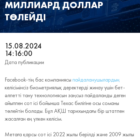
МИЛЛИАРД ДОЛЛАР
ТӨЛЕЙДІ
15.08.2024
14:16:00
Дата публикации
Facebook-тің бас компаниясы
пайдаланушылардың
келісімінсіз биометриялық деректерді жинау үшін бет-
әлпетті тану технологиясын заңсыз пайдаланды деген
айыппен сот ісі бойынша Техас билігіне осы соманы
төлейтін болады. Бұл АҚШ тарихындағы бір штатпен
жасалған ең үлкен келісім.
Метаға қарсы сот ісі 2022 жылы берілді және 2009 жылы