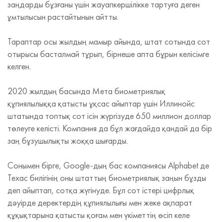
заңдарды бұзғаны үшін жауапкершілікке тартуға деген
ұмтылысын растайтынын айтты.
Тараптар осы жылдың мамыр айында, штат сотында сот
отырысы басталмай тұрып, бірнеше апта бұрын келісімге
келген.
2020 жылдың басында Мета биометриялық
құпиялылыққа қатысты ұқсас айыптар үшін Иллинойс
штатында топтық сот ісін жүргізуде 650 миллион доллар
төлеуге келісті. Компания да бұл жағдайда қандай да бір
заң бұзушылықты жоққа шығарды.
Сонымен бірге, Google-дың бас компаниясы Alphabet де
Техас билігінің оны штаттың биометриялық заңын бұзды
деп айыптап, сотқа жүгінуде. Бұл сот істері цифрлық
дәуірде деректердің құпиялылығы мен жеке ақпарат
құқықтарына қатысты қоғам мен үкіметтің өсіп келе