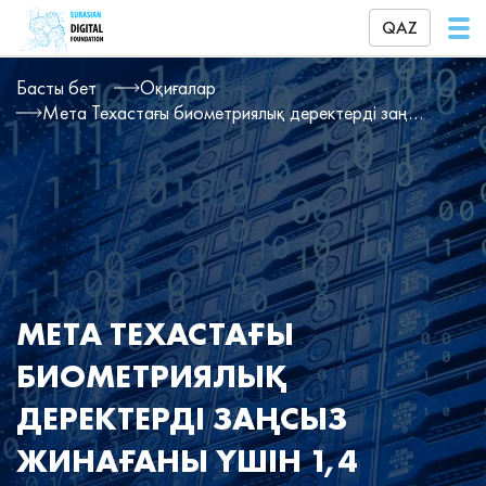
QAZ
Басты бет
Оқиғалар
Мета Техастағы биометриялық деректерді заңсыз жинағаны үшін 1,4 миллиард доллар төлейді
МЕТА ТЕХАСТАҒЫ
БИОМЕТРИЯЛЫҚ
ДЕРЕКТЕРДІ ЗАҢСЫЗ
ЖИНАҒАНЫ ҮШІН 1,4