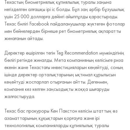
Техастың биометриялық құпиялылық туралы заңына
негізделген алғашқы ірі іс болды. Бұл заң әрбір бұзушылық
үшін 25 000 долларға дейінгі айыппұлды қарастырады.
Техас билігі Facebook пайдаланушылар жүктеген фотолар
мен бейнелерден бірнеше рет биометриялық ақпаратты
жинағанын айтады.
Деректер өшірілген тегін Teg Recommendation мүмкіндігінің
бөлігі ретінде жиналды. Мета компанияның келісімге риза
екенін және Техастағы инвестицияларын кеңейтуді, соның
ішінде деректер орталықтарының ықтимал құрылысын
кеңейтуді жоспарлап отырғанын айтты. Дегенмен,
компания кез келген заңсыздықты жоққа шығаруды
жалғастыруда.
Техас бас прокуроры Кен Пакстон келісім штаттың өз
азаматтарының құқықтарын қорғауға және ірі
технологиялық компанияларды құпиялылық туралы