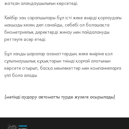
жатқан алаңдаушылығын көрсетеді.
Кейбір заң сарапшылары бұл істі жеке өмірді қорғаудағы
маңызды кезең деп санайды, себебі ол болашақта
биометриялық деректерді жинау мен пайдалануды
реттеуге әсер етеді.
Бұл заңды шаралар азаматтардың жеке өміріне қол
сұғылмаушылық құқықтарын тиімді қорғай алатынын
көрсете отырып, басқа мемлекеттер мен компанияларға
үлгі бола алады.
(мәтінді аудару автоматты түрде жүзеге асырылады)