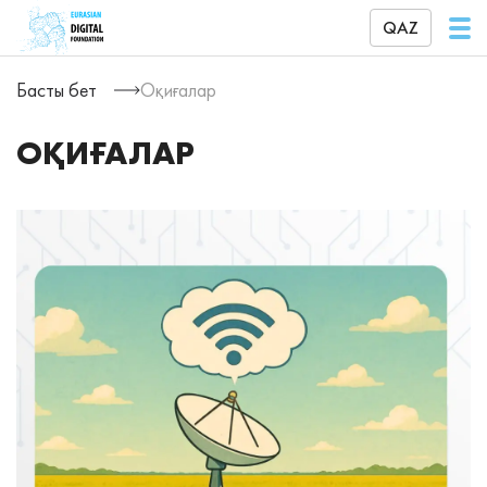
QAZ
Басты бет
Оқиғалар
ОҚИҒАЛАР