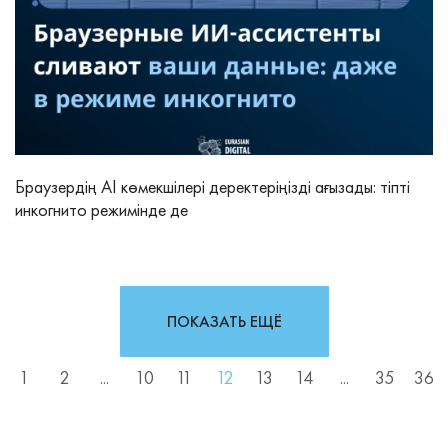
Браузердің AI көмекшілері деректеріңізді ағызады: тіпті
инкогнито режимінде де
ПОКАЗАТЬ ЕЩЁ
1
2
...
10
11
12
13
14
...
35
36