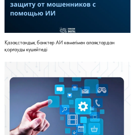
Қазақстандық банктер АИ көмегімен алаяқтардан
қорғауды күшейтеді