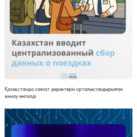
Қазақстанда саяхат деректерін орталықтандырылған
жинау енгізілді