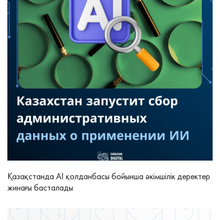
Қазақстанда AI қолданбасы бойынша әкімшілік деректер
жинағы басталады