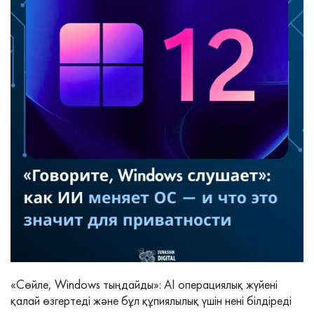
«Сөйле, Windows тыңдайды»: AI операциялық жүйені
қалай өзгертеді және бұл құпиялылық үшін нені білдіреді