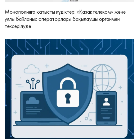
Монополияға қатысты күдіктер: «Қазақтелеком» және
ұялы байланыс операторлары бақылаушы органмен
тексерілуде