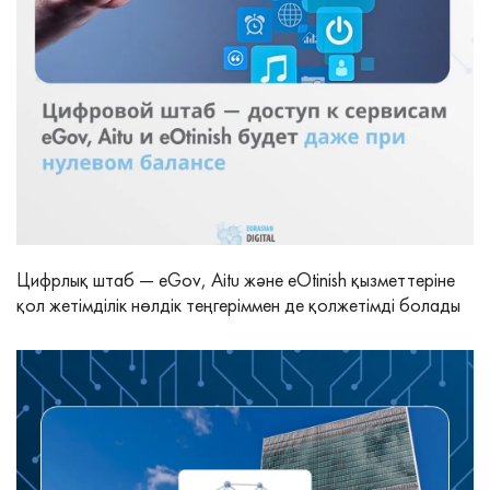
Цифрлық штаб — eGov, Aitu және eOtinish қызметтеріне
қол жетімділік нөлдік теңгеріммен де қолжетімді болады