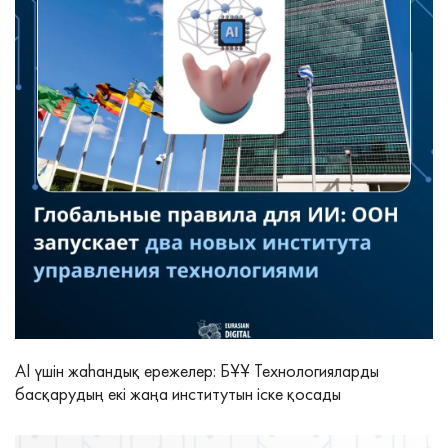
AI үшін жаһандық ережелер: БҰҰ Технологияларды
басқарудың екі жаңа институтын іске қосады