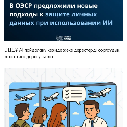
ЭЫДҰ AI пайдалану кезінде жеке деректерді қорғаудың
жаңа тәсілдерін ұсынды