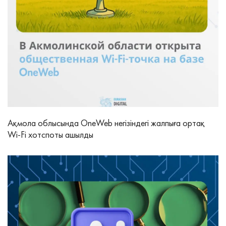
Ақмола облысында OneWeb негізіндегі жалпыға ортақ
Wi-Fi хотспоты ашылды