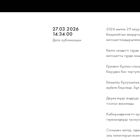
27.03.2026
2026 жылғы 29 наур
14:34:00
бақылайтын жаңарты
автоматтандырылған
Дата публикации
Көлік міндетті түрде
автоматты түрде аны
Ережені бұзған стан
беруден бас тартуға
Бақылау бұзушылық а
жүйеге беріледі. Бұ
Деректерді өңдеуді
тізілімі жасалады.
Кибермәдениетті ар
тәуекелдерді түсіну
Сонымен қатар, ада
заң талаптарын еске