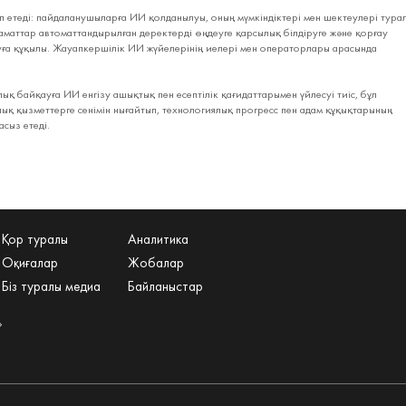
 етеді: пайдаланушыларға ИИ қолданылуы, оның мүмкіндіктері мен шектеулері тура
аматтар автоматтандырылған деректерді өңдеуге қарсылық білдіруге және қорғау
уға құқылы. Жауапкершілік ИИ жүйелерінің иелері мен операторлары арасында
қ байқауға ИИ енгізу ашықтық пен есептілік қағидаттарымен үйлесуі тиіс, бұл
қ қызметтерге сенімін нығайтып, технологиялық прогресс пен адам құқықтарының
асыз етеді.
Қор туралы
Аналитика
Оқиғалар
Жобалар
Біз туралы медиа
Байланыстар
»