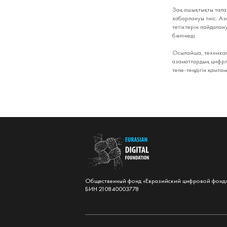
Заң ашықтықты талап
хабарлануы тиіс. Аз
тетіктерін пайдалан
бөлінеді.
Осылайша, техникалы
азаматтардың цифрлы
тепе-теңдігін қамтам
Общественный фонд «Евразийский цифровой фонд
БИН 210840003778