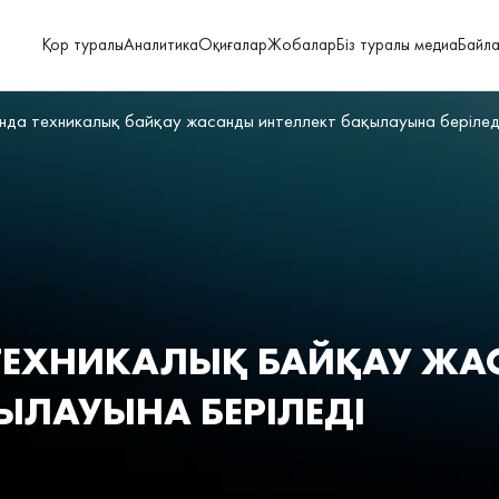
Қор туралы
Аналитика
Оқиғалар
Жобалар
Біз туралы медиа
Байл
нда техникалық байқау жасанды интеллект бақылауына берілед
ТЕХНИКАЛЫҚ БАЙҚАУ Ж
ЫЛАУЫНА БЕРІЛЕДІ