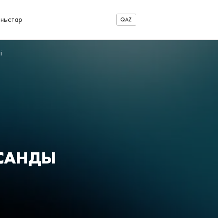
аныстар
QAZ
і
АСАНДЫ