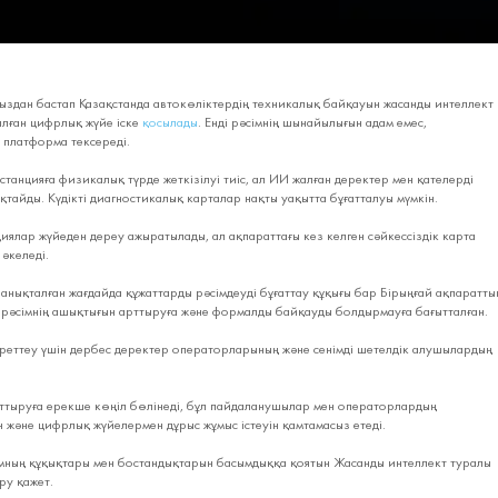
ыздан бастап Қазақстанда автокөліктердің техникалық байқауын жасанды интеллект
лған цифрлық жүйе іске
қосылады
. Енді рәсімнің шынайылығын адам емес,
 платформа тексереді.
 станцияға физикалық түрде жеткізілуі тиіс, ал ИИ жалған деректер мен қателерді
қтайды. Күдікті диагностикалық карталар нақты уақытта бұғатталуы мүмкін.
циялар жүйеден дереу ажыратылады, ал ақпараттағы кез келген сәйкессіздік карта
 әкеледі.
нықталған жағдайда құжаттарды рәсімдеуді бұғаттау құқығы бар Бірыңғай ақпаратты
л рәсімнің ашықтығын арттыруға және формалды байқауды болдырмауға бағытталған.
 реттеу үшін дербес деректер операторларының және сенімді шетелдік алушылардың
ттыруға ерекше көңіл бөлінеді, бұл пайдаланушылар мен операторлардың
ін және цифрлық жүйелермен дұрыс жұмыс істеуін қамтамасыз етеді.
мның құқықтары мен бостандықтарын басымдыққа қоятын Жасанды интеллект туралы
ру қажет.