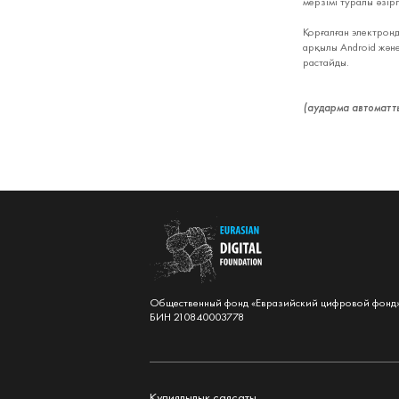
мерзімі туралы әзір
Қорғалған электронд
арқылы Android жән
растайды.
(аударма автоматт
Общественный фонд «Евразийский цифровой фонд
БИН 210840003778
Құпиялылық саясаты