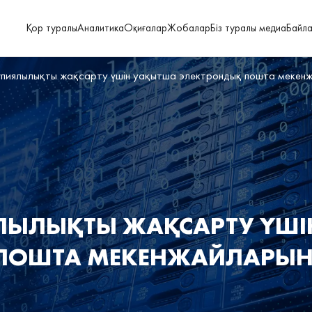
Қор туралы
Аналитика
Оқиғалар
Жобалар
Біз туралы медиа
Байл
ұпиялылықты жақсарту үшін уақытша электрондық пошта мекенж
ЛЫЛЫҚТЫ ЖАҚСАРТУ ҮШІ
ПОШТА МЕКЕНЖАЙЛАРЫН 