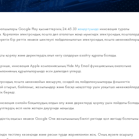
арапшылары Google Play қызметтерінің 24.45.33
жаңартуында
инновация туралы
. Қорғалған электрондық пошта деп аталатын жаңа мүмкіндік электрондық пошталар
жіберетін бір реттік немесе шектеулі пайдаланылатын электрондық пошта мекенжайлар
ы қорғау және деректердің ағып кету салдарын азайту құралы болады.
рінше, инновация Apple компаниясының Hide My Email функциясының аналогына
мпанияның құрылғыларында өзін дәлелдеп үлгерді.
трондық пошта мекенжайын жасыруға, сондай-ақ пайдаланушыларды фишингтік
й отырып, байланыс, жазылымдар және басқа мақсаттар үшін уақытша мекенжайлар
ік береді.
новация онлайн бақылаудың алдын алу және деректерді қорғау үшін пайдалы болады
уіптердің өсіп келе жатқан дәуірінде маңызды.
ндіктің ақысыз немесе Google One жазылымының бөлігі ретінде қол жетімді болатыны
кіндік тестілеу кезеңінде және ресми түрде жарияланған жоқ. Оның жүзеге асырылу