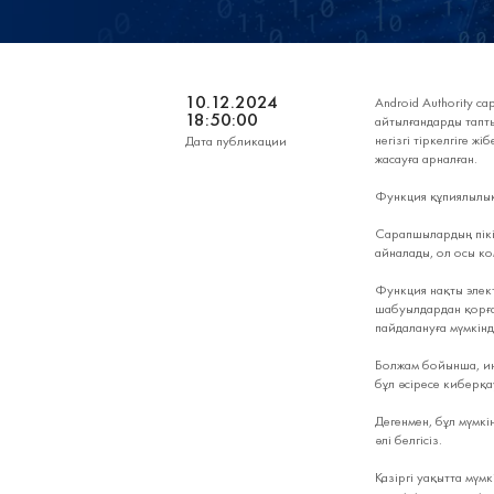
10.12.2024
Android Authority с
18:50:00
айтылғандарды тапты
негізгі тіркелгіге 
Дата публикации
жасауға арналған.
Функция құпиялылықт
Сарапшылардың пікі
айналады, ол осы ко
Функция нақты элек
шабуылдардан қорға
пайдалануға мүмкінд
Болжам бойынша, ин
бұл әсіресе киберқа
Дегенмен, бұл мүмкі
әлі белгісіз.
Қазіргі уақытта мүм