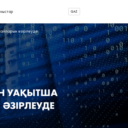
аныстар
QAZ
айларын әзірлеуде
Н УАҚЫТША
ӘЗІРЛЕУДЕ