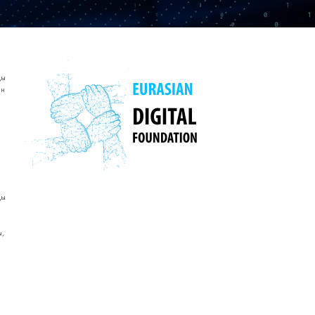
ды
ын
ды
,