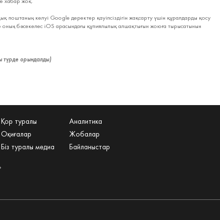
ге хабар жоқ.
ық поштаның келуі Google деректер қауіпсіздігін жақсарту үшін құралдарды қосу
е оның бәсекелес iOS арасындағы құпиялылық алшақтығын жоюға тырысатынын
ы түрде орындалды)
Қор туралы
Аналитика
Оқиғалар
Жобалар
Біз туралы медиа
Байланыстар
»