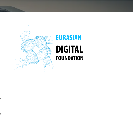
3
я
е