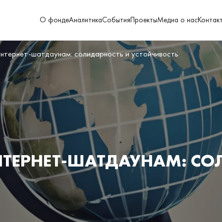
О фонде
Аналитика
События
Проекты
Медиа о нас
Контак
нтернет-шатдаунам: солидарность и устойчивость
НТЕРНЕТ-ШАТДАУНАМ: СО