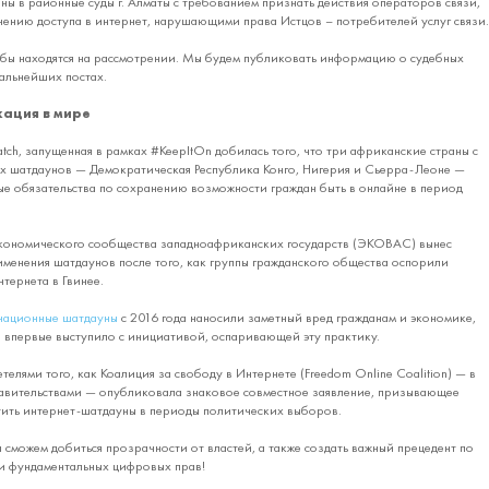
ы в районные суды г. Алматы с требованием признать действия операторов связи,
ению доступа в интернет, нарушающими права Истцов – потребителей услуг связи.
бы находятся на рассмотрении. Мы будем публиковать информацию о судебных
дальнейших постах.
ация в мире
atch, запущенная в рамках #KeepItOn добилась того, что три африканские страны с
х шатдаунов — Демократическая Республика Конго, Нигерия и Сьерра-Леоне —
е обязательства по сохранению возможности граждан быть в онлайне в период
кономического сообщества западноафриканских государств (ЭКОВАС) вынес
менения шатдаунов после того, как группы гражданского общества оспорили
тернета в Гвинее.
национные шатдауны
с 2016 года наносили заметный вред гражданам и экономике,
 впервые выступило с инициативой, оспаривающей эту практику.
етелями того, как Коалиция за свободу в Интернете (Freedom Online Coalition) — в
равительствами — опубликовала знаковое совместное заявление, призывающее
тить интернет-шатдауны в периоды политических выборов.
ы сможем добиться прозрачности от властей, а также создать важный прецедент по
и фундаментальных цифровых прав!