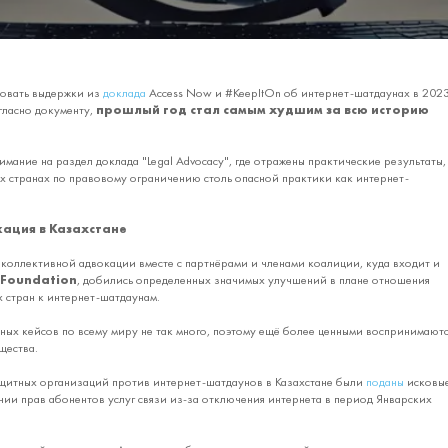
овать выдержки из
доклада
Access Now и #KeepItOn об интернет-шатдаунах в 202
гласно документу,
прошлый год стал самым худшим за всю историю
мание на раздел доклада "Legal Advocacy", где отражены практические результаты,
ых странах по правовому ограничению столь опасной практики как интернет-
ация в Казахстане
 коллективной адвокации вместе с партнёрами и членами коалиции, куда входит и
l Foundation
, добились определенных значимых улучшений в плане отношения
 стран к интернет-шатдаунам.
ных кейсов по всему миру не так много, поэтому ещё более ценными воспринимаютс
щества.
итных организаций против интернет-шатдаунов в Казахстане были
поданы
исковы
нии прав абонентов услуг связи из-за отключения интернета в период Январских