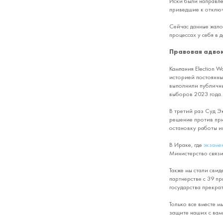
Иски были направлен
приведшие к отключ
Сейчас данные жало
процессах у себя в 
Правовая адвок
Кампания Election W
историей постоянны
выполнили публичны
выборов 2023 года.
В третий раз Суд Э
решение против при
остановку работы ин
В Ираке, где
экзаме
Министерство связи
Также мы стали свид
партнерстве с 39 п
государства прекра
Только все вместе м
защите наших с вам