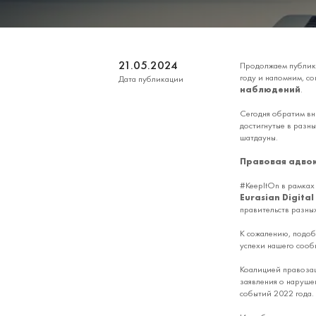
21.05.2024
Продолжаем публик
году и напомним, со
Дата публикации
наблюдений
.
Сегодня обратим вни
достигнутые в разн
шатдауны.
Правовая адвок
#KeepItOn в рамках
Eurasian Digita
правительств разных
К сожалению, подоб
успехи нашего сооб
Коалицией правозащ
заявления о наруше
событий 2022 года.