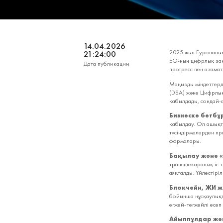
14.04.2026
2025 жыл Еуропалы
21:24:00
ЕО‑ның цифрлық заңн
Дата публикации
прогресс пен азамат
Маңызды міндеттерд
(DSA) және Цифрлық
қабылдады, сондай‑ақ
Бизнеске бетбұ
қабылдау. Ол ашықты
түсіндірмелерден пр
формалары.
Бақылау және 
трансшекаралық іс ті
аяқталды. Үйлестірі
Блокчейн, ЖИ жә
бойынша нұсқаулықт
егжей‑тегжейлі есеп
Айыппұлдар жә