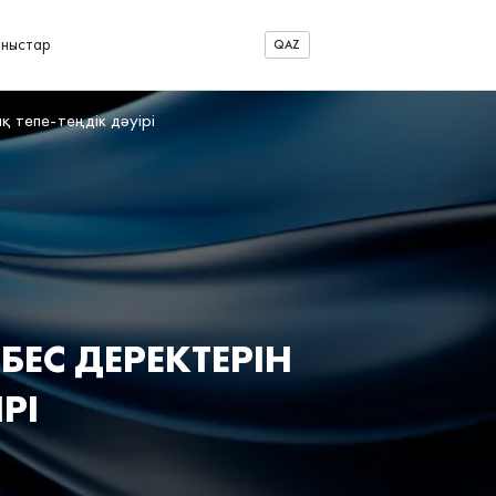
аныстар
QAZ
 тепе‑теңдік дәуірі
БЕС ДЕРЕКТЕРІН
РІ