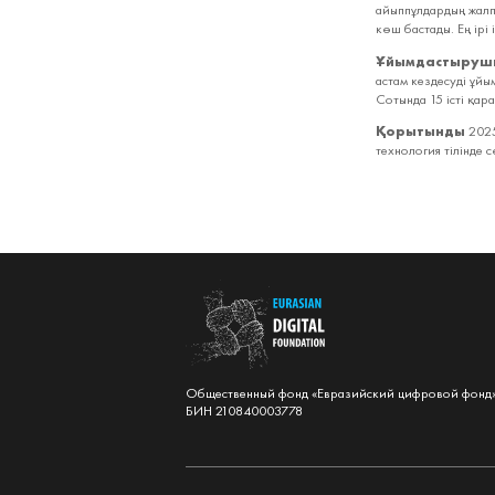
айыппұлдардың жалп
көш бастады. Ең ірі
Ұйымдастыруш
астам кездесуді ұйы
Сотында 15 істі қара
Қорытынды
2025
технология тілінде 
Общественный фонд «Евразийский цифровой фонд
БИН 210840003778