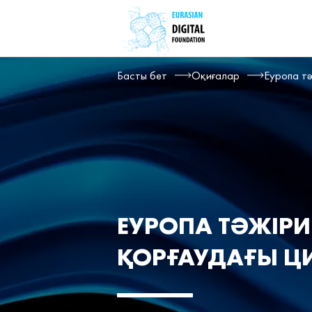
Басты бет
Оқиғалар
Еуропа тә
ЕУРОПА ТӘЖІРИ
ҚОРҒАУДАҒЫ ЦИ