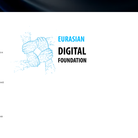
ен
ама
ия