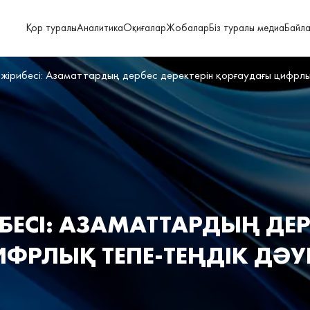
Қор туралы
Аналитика
Оқиғалар
Жобалар
Біз туралы медиа
Байл
жірибесі: Азаматтардың дербес деректерін қорғаудағы цифрлық
БЕСІ: АЗАМАТТАРДЫҢ ДЕР
ФРЛЫҚ ТЕПЕ‑ТЕҢДІК ДӘУІ