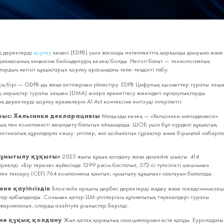
қ деректерді
қорғау
кеңесі (EDPB) үшін жасанды интеллекттің қарқынды дамуына және
амасының кеңеюіне бейімделудің кезеңі болды. Негізгі бағыт — технологиялық
тардың негізгі құқықтарын қорғау арасындағы тепе‑теңдікті табу.
ің бірі — GDPR‑ды жаңа актілермен үйлестіру. EDPB Цифрлық қызметтер туралы заңм
 нарықтар туралы заңмен (DMA) өзара әрекеттесу жөніндегі нұсқаулықтарды
 деректерді қорғау ережелерін AI Act контексіне енгізуді ілгерілетті.
рыс: Хельсинки декларациясы
Маңызды кезең — «Хельсинки мәлімдемесін»
қ пен комплаенсті жеңілдету бағытын айқындады. ШОБ үшін бұл күрделі құқықтық
актикалық құралдарға көшу: үлгілер, жиі қойылатын сұрақтар және бірыңғай хабарл
«ұмытылу құқығы»
2025 жылы құқық қолдану жаңа деңгейге шықты: 414
ркелді. «Бір терезе» жүйесінде 1299 рәсім басталып, 572‑сі түпкілікті шешіммен
лген тексеру (CEF) 764 компанияны қамтып, «ұмытылу құқығын» сақтауын бағалады.
не қауіпсіздік
Блокчейн арқылы дербес деректерді өңдеу және псевдонимизац
ар қабылданды. Сонымен қатар LLM үлгілерінің құпиялылық тәуекелдері туралы
 жарияланып, оларды азайтуға ұсыныстар берілді.
не құқық қолдану
Жыл қатаң қаржылық санкциялармен есте қалды. Еуропадағы