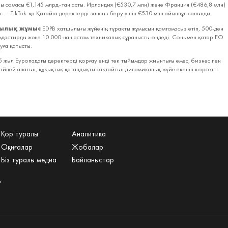
ы сомасы €1,145 млрд‑тан асты. Ирландия (€530,7 млн) және Франция (€486,8 млн)
 іс — TikTok‑қа Қытайға деректерді заңсыз беру үшін €530 млн айыппұл салынды.
ылық жұмыс
EDPB хатшылығы жүйенің тұрақты жұмысын қамтамасыз етіп, 500‑ден
мдастырды және 10 000‑нан астам техникалық сұранысты өңдеді. Сонымен қатар ЕО
уға қатысты.
 жыл Еуропадағы деректерді қорғау енді тек тыйымдар жиынтығы емес, бизнес пен
сөйлей алатын, құқықтық қаталдықты сақтайтын динамикалық жүйе екенін көрсетті.
Қор туралы
Аналитика
Оқиғалар
Жобалар
Біз туралы медиа
Байланыстар
»