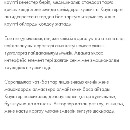
қауіпті кеңестер беріп, медициналық стандарттарға
қайшы келді және зиянды сенімдерді күшейтті. Қауіптерге
антидепрессанттардан бас тартуға итермелеу және
қауіпті ойларды қолдау жатады.
Есепте құпиялылықтың жеткіліксіз қорғалуы да атап өтілді:
пайдаланушы деректері ағып кетуі немесе үшінші
тұлғаларға пайдаланылуы мүмкін. Адамға ұқсас
интерфейс элементтері жалған сенім мен эмоционалды
тәуелділікті күшейтеді.
Сарапшылар чат-боттар лицензиясыз екенін және
мамандарды алмастыра алмайтынын баса айтады.
Қауіптер психикалық денсаулықпен қатар құпиялылық
бұзылуына да қатысты. Авторлар қатаң реттеу, ашықтық
және нақты қорғау механизмдерін енгізуге шақырады.