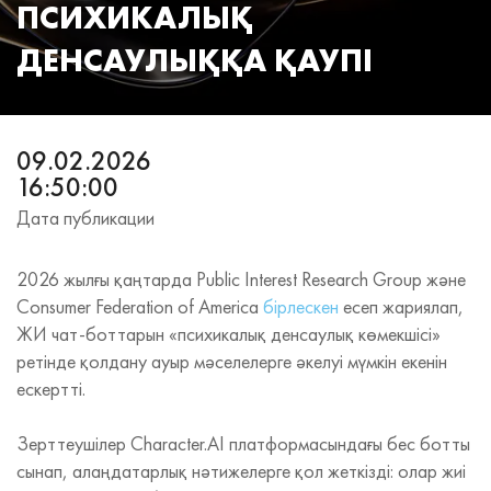
ПСИХИКАЛЫҚ
ДЕНСАУЛЫҚҚА ҚАУПІ
09.02.2026
16:50:00
Дата публикации
2026 жылғы қаңтарда Public Interest Research Group және
Consumer Federation of America
бірлескен
есеп жариялап,
ЖИ чат-боттарын «психикалық денсаулық көмекшісі»
ретінде қолдану ауыр мәселелерге әкелуі мүмкін екенін
ескертті.
Зерттеушілер Character.AI платформасындағы бес ботты
сынап, алаңдатарлық нәтижелерге қол жеткізді: олар жиі