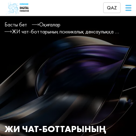
QAZ
Басты бет
Оқиғалар
ЖИ чат-боттарының психикалық денсаулыққа қаупі
ЖИ ЧАТ-БОТТАРЫНЫҢ