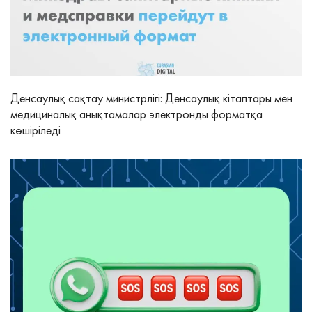
Денсаулық сақтау министрлігі: Денсаулық кітаптары мен
медициналық анықтамалар электронды форматқа
көшіріледі