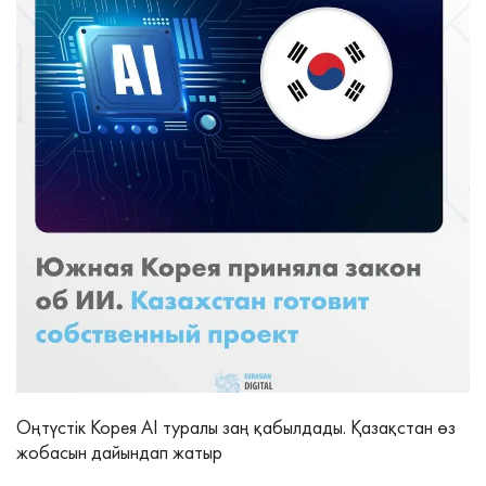
Оңтүстік Корея AI туралы заң қабылдады. Қазақстан өз
жобасын дайындап жатыр