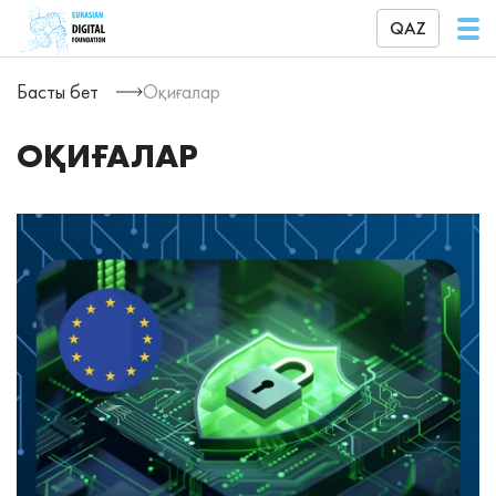
QAZ
Басты бет
Оқиғалар
ОҚИҒАЛАР