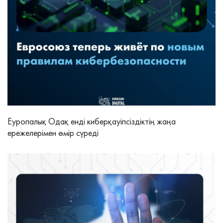
Еуропалық Одақ енді киберқауіпсіздіктің жаңа
ережелерімен өмір сүреді