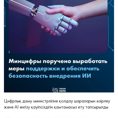
Цифрлық даму министрлігіне қолдау шараларын әзірлеу
және AI енгізу қауіпсіздігін қамтамасыз ету тапсырылды