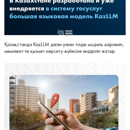
Қазақстанда KazLLM деген үлкен тілдік модель әзірленіп,
мемлекеттік қызмет көрсету жүйесіне ендіріліп жатыр