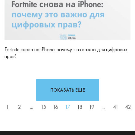
Fortnite снова на iPhone: почему это важно для цифровых
прав?
ПОКАЗАТЬ ЕЩЁ
1
2
...
15
16
17
18
19
...
41
42