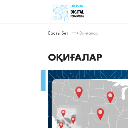
Басты бет
Оқиғалар
ОҚИҒАЛАР