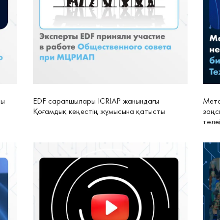
ры
EDF сарапшылары ICRIAP жанындағы
Мета
Қоғамдық кеңестің жұмысына қатысты
заңс
төле