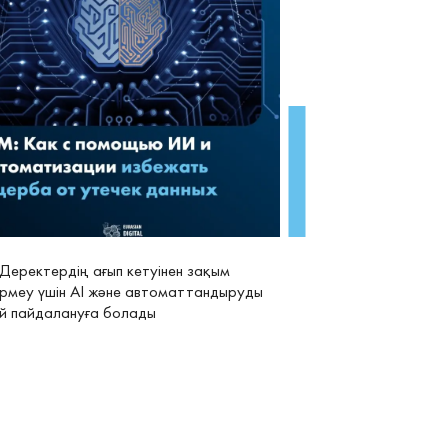
 Деректердің ағып кетуінен зақым
ірмеу үшін AI және автоматтандыруды
й пайдалануға болады