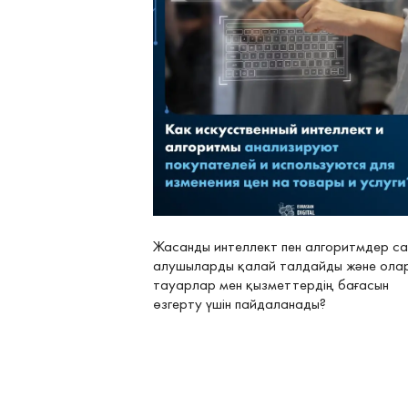
Жасанды интеллект пен алгоритмдер с
алушыларды қалай талдайды және ола
тауарлар мен қызметтердің бағасын
өзгерту үшін пайдаланады?