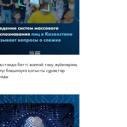
қстанда бетті жаппай тану жүйелерінің
зілуі бақылауға қатысты сұрақтар
зады