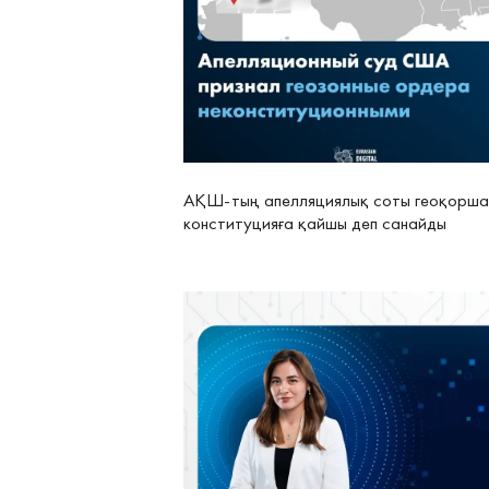
АҚШ-тың апелляциялық соты геоқорш
конституцияға қайшы деп санайды