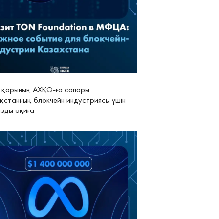
қорының АХҚО-ға сапары:
қстанның блокчейн индустриясы үшін
зды оқиға