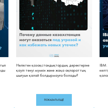
атып
Неліктен қазақстандықтардың деректеріне
IBM:
рды
қауіп төнуі мүмкін және жаңа ақпараттың
келт
шығуын қалай болдырмауға болады?
қала
ПОКАЗАТЬ ЕЩЁ