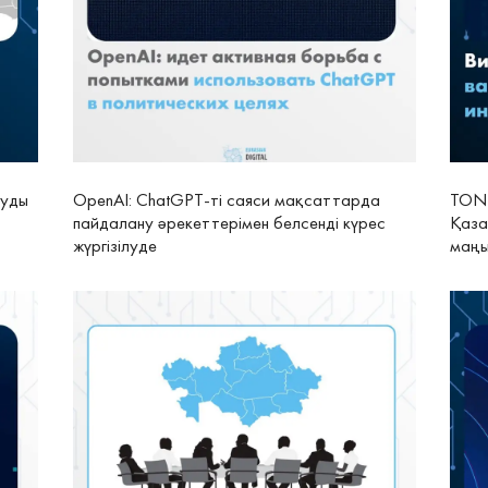
ауды
OpenAI: ChatGPT-ті саяси мақсаттарда
TON 
пайдалану әрекеттерімен белсенді күрес
Қаза
жүргізілуде
маңы