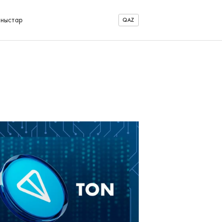
аныстар
QAZ