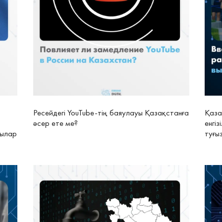
Ресейдегі YouTube-тің баяулауы Қазақстанға
Қаза
әсер ете ме?
енгі
шылар
туғы