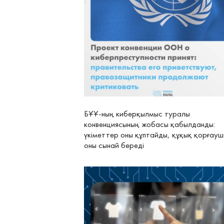
БҰҰ-ның киберқылмыс туралы
конвенциясының жобасы қабылданды:
үкіметтер оны құптайды, құқық қорғау
оны сынай береді