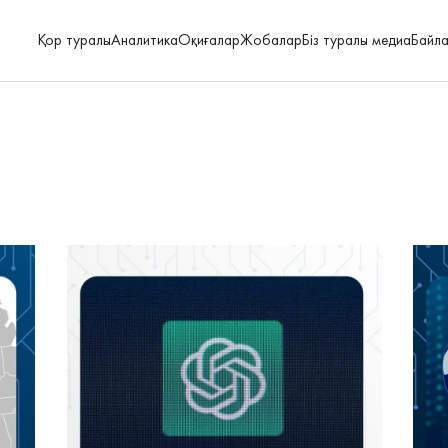
Қор туралы
Аналитика
Оқиғалар
Жобалар
Біз туралы медиа
Байл