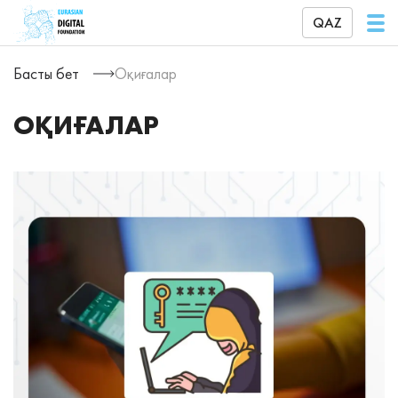
QAZ
Басты бет
Оқиғалар
ОҚИҒАЛАР