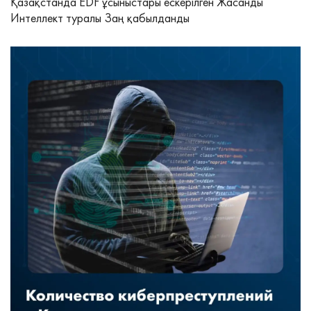
Қазақстанда EDF ұсыныстары ескерілген Жасанды
Интеллект туралы Заң қабылданды