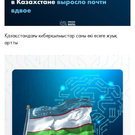
Қазақстандағы киберқылмыстар саны екі есеге жуық
артты