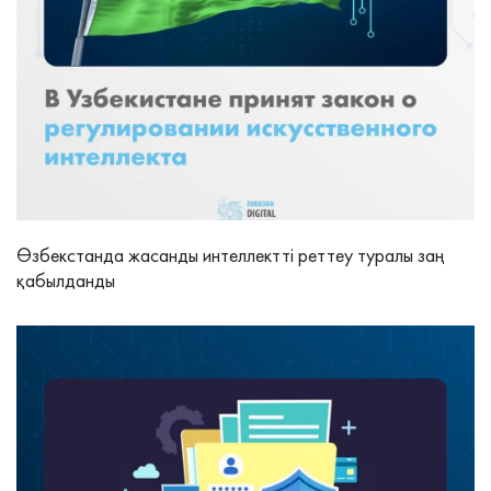
Өзбекстанда жасанды интеллектті реттеу туралы заң
қабылданды