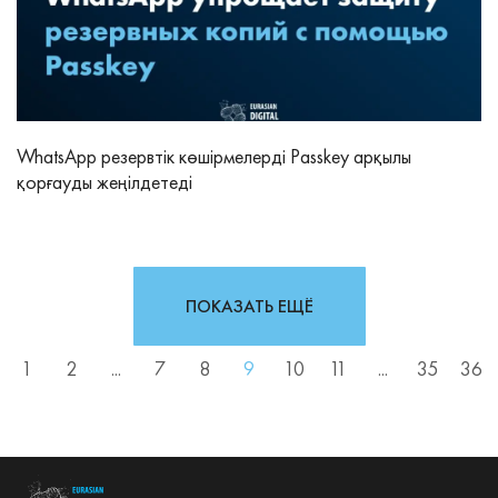
WhatsApp резервтік көшірмелерді Passkey арқылы
қорғауды жеңілдетеді
ПОКАЗАТЬ ЕЩЁ
1
2
...
7
8
9
10
11
...
35
36