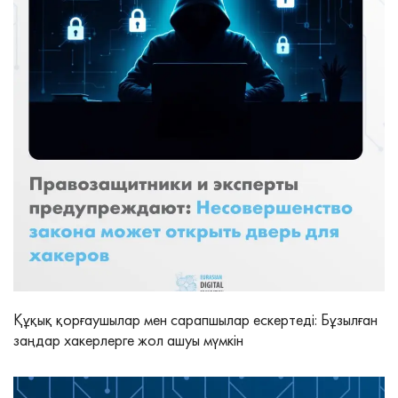
Құқық қорғаушылар мен сарапшылар ескертеді: Бұзылған
заңдар хакерлерге жол ашуы мүмкін