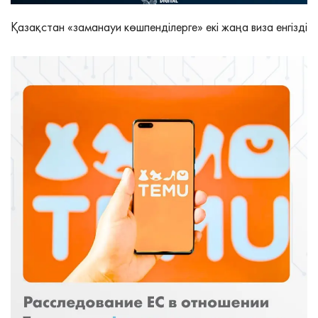
Қазақстан «заманауи көшпенділерге» екі жаңа виза енгізді