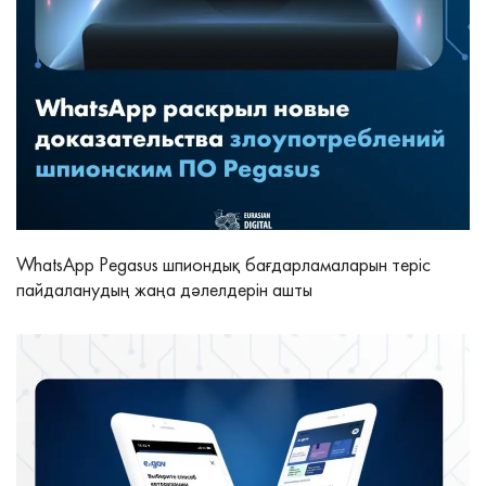
WhatsApp Pegasus шпиондық бағдарламаларын теріс
пайдаланудың жаңа дәлелдерін ашты