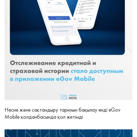
Несие және сақтандыру тарихын бақылау енді eGov
Mobile қолданбасында қол жетімді