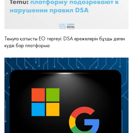
Темуға қатысты ЕО тергеуі: DSA ережелерін бұзды деген
күдік бар платформа