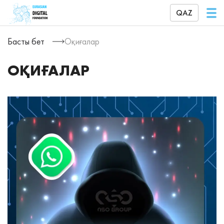
QAZ
Басты бет
Оқиғалар
ОҚИҒАЛАР