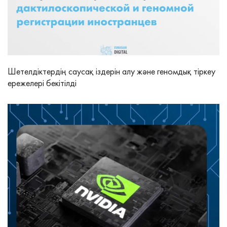
Шетелдіктердің саусақ іздерін алу және геномдық тіркеу
ережелері бекітілді