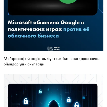
Майкрософт Google-ды бұлттық бизнеске қарсы саяси
ойындар үшін айыптады