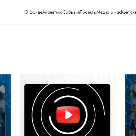
О фонде
Аналитика
События
Проекты
Медиа о нас
Контак