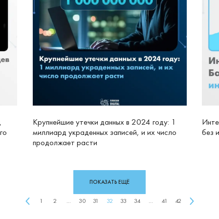
д
Крупнейшие утечки данных в 2024 году: 1
Инте
го
миллиард украденных записей, и их число
без 
продолжает расти
ПОКАЗАТЬ ЕЩЁ
1
2
...
30
31
32
33
34
...
41
42