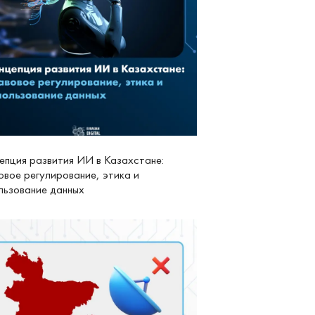
епция развития ИИ в Казахстане:
овое регулирование, этика и
льзование данных