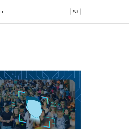
ты
RUS