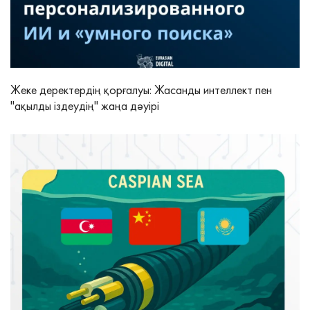
Жеке деректердің қорғалуы: Жасанды интеллект пен
"ақылды іздеудің" жаңа дәуірі