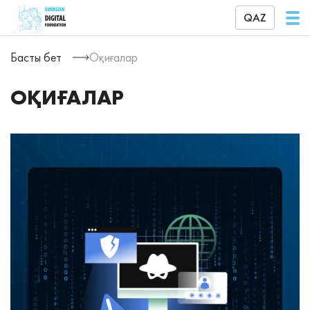
QAZ
Басты бет
Оқиғалар
ОҚИҒАЛАР