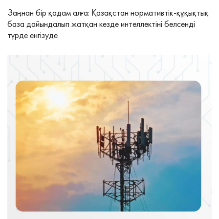
Заңнан бір қадам алға: Қазақстан нормативтік-құқықтық
база дайындалып жатқан кезде интеллектіні белсенді
түрде енгізуде