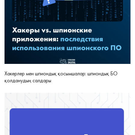
Хакерлер мен шпиондық қосымшалар: шпиондық БО
қолданудың салдары