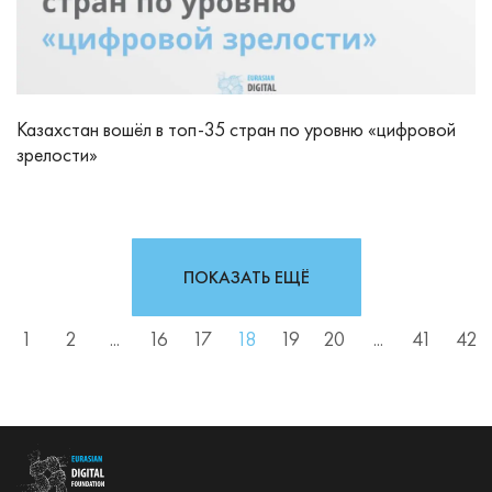
Казахстан вошёл в топ-35 стран по уровню «цифровой
зрелости»
ПОКАЗАТЬ ЕЩЁ
1
2
...
16
17
18
19
20
...
41
42