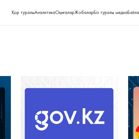
Қор туралы
Аналитика
Оқиғалар
Жобалар
Біз туралы медиа
Байл