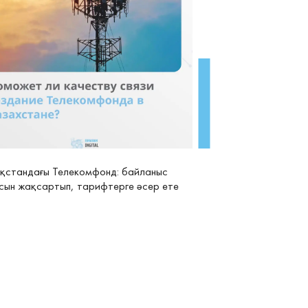
қстандағы Телекомфонд: байланыс
сын жақсартып, тарифтерге әсер ете