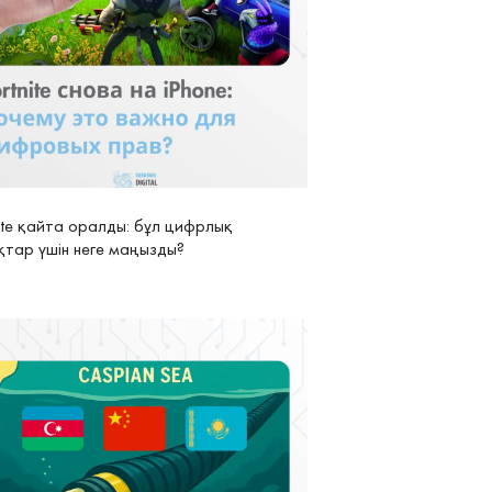
nite қайта оралды: бұл цифрлық
қтар үшін неге маңызды?