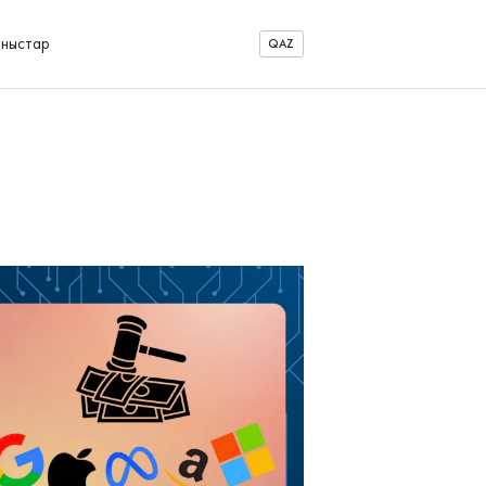
аныстар
QAZ