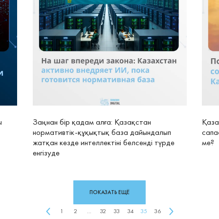
ы
Заңнан бір қадам алға: Қазақстан
Қаза
нормативтік-құқықтық база дайындалып
сапа
жатқан кезде интеллектіні белсенді түрде
ме?
енгізуде
ПОКАЗАТЬ ЕЩЁ
1
2
...
32
33
34
35
36