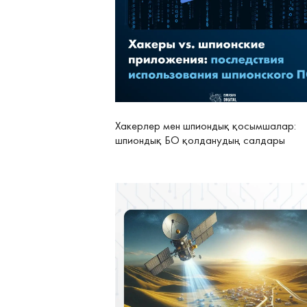
Хакерлер мен шпиондық қосымшалар:
шпиондық БО қолданудың салдары