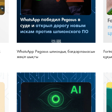
к
WhatsApp Pegasus шпиондық бағдарламасын
Fort
жеңіп шықты
құқы