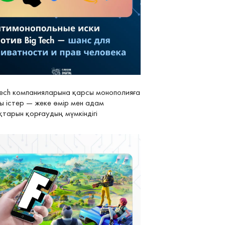
Tech компанияларына қарсы монополияға
ы істер — жеке өмір мен адам
қтарын қорғаудың мүмкіндігі