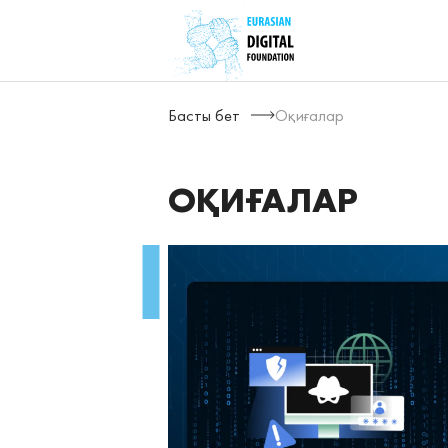
Басты бет
Оқиғалар
ОҚИҒАЛАР