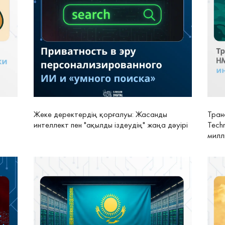
Жеке деректердің қорғалуы: Жасанды
Тран
интеллект пен "ақылды іздеудің" жаңа дәуірі
Tech
милл