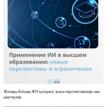
Жоғары білімде ЖИ қолдану: жаңа перспективалар мен
шектеулер