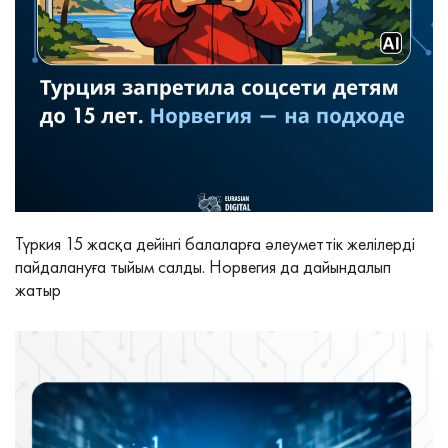
Түркия 15 жасқа дейінгі балаларға әлеуметтік желілерді
пайдалануға тыйым салды. Норвегия да дайындалып
жатыр