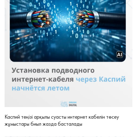
Каспий теңізі арқылы суасты интернет кабелін төсеу
жұмыстары биыл жазда басталады