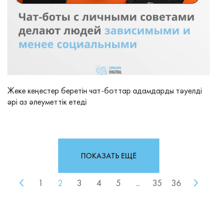
Жеке кеңестер беретін чат‑боттар адамдарды тәуелді
әрі аз әлеуметтік етеді
ПОКАЗАТЬ ЕЩЁ
1
2
3
4
5
...
35
36