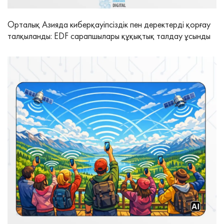
Орталық Азияда киберқауіпсіздік пен деректерді қорғау
талқыланды: EDF сарапшылары құқықтық талдау ұсынды