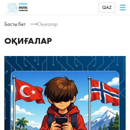
QAZ
Басты бет
Оқиғалар
ОҚИҒАЛАР