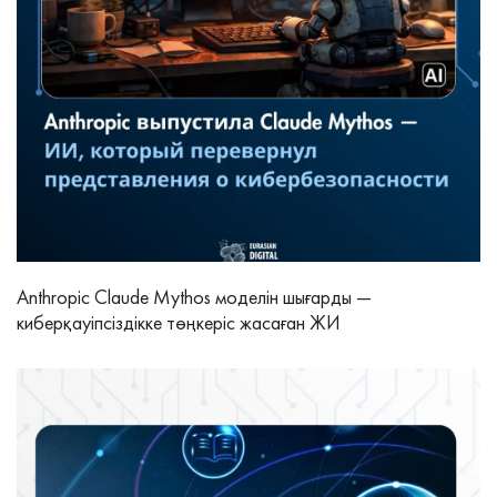
Anthropic Claude Mythos моделін шығарды —
киберқауіпсіздікке төңкеріс жасаған ЖИ