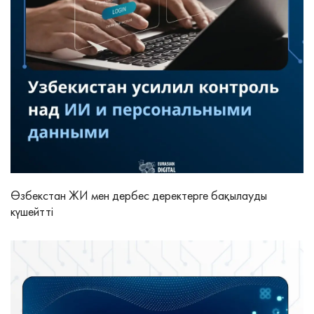
Өзбекстан ЖИ мен дербес деректерге бақылауды
күшейтті