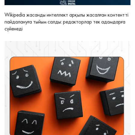
Wikipedia жасанды интеллект арқылы жасалған контентті
пайдалануға тыйым салды: редакторлар тек адамдарға
сүйенеді