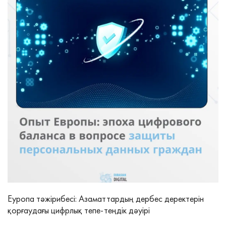
Еуропа тәжірибесі: Азаматтардың дербес деректерін
қорғаудағы цифрлық тепе‑теңдік дәуірі