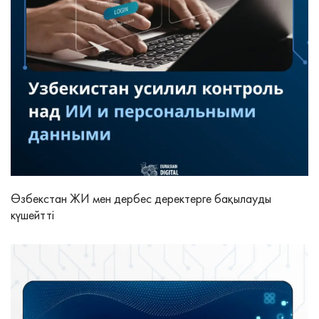
Өзбекстан ЖИ мен дербес деректерге бақылауды
күшейтті