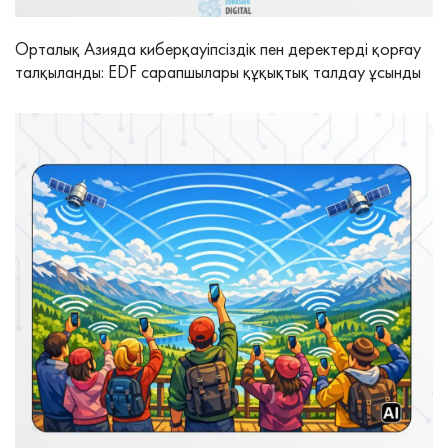
Орталық Азияда киберқауіпсіздік пен деректерді қорғау
талқыланды: EDF сарапшылары құқықтық талдау ұсынды