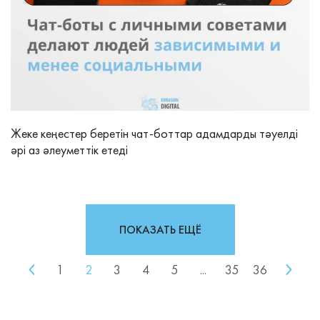
Жеке кеңестер беретін чат‑боттар адамдарды тәуелді
әрі аз әлеуметтік етеді
ПОКАЗАТЬ ЕЩЁ
1
2
3
4
5
...
35
36