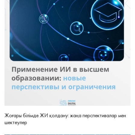
Жоғары білімде ЖИ қолдану: жаңа перспективалар мен
шектеулер