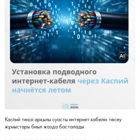
Каспий теңізі арқылы суасты интернет кабелін төсеу
жұмыстары биыл жазда басталады