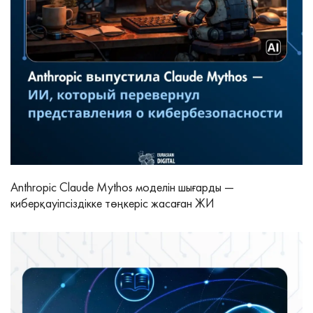
Anthropic Claude Mythos моделін шығарды —
киберқауіпсіздікке төңкеріс жасаған ЖИ