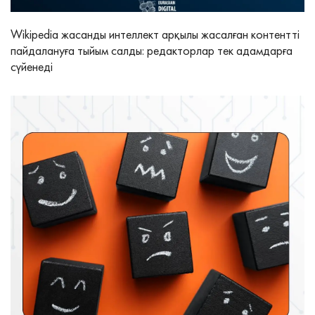
Wikipedia жасанды интеллект арқылы жасалған контентті
пайдалануға тыйым салды: редакторлар тек адамдарға
сүйенеді