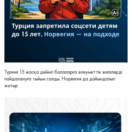
Түркия 15 жасқа дейінгі балаларға әлеуметтік желілерді
пайдалануға тыйым салды. Норвегия да дайындалып
жатыр