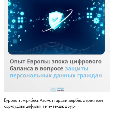
Еуропа тәжірибесі: Азаматтардың дербес деректерін
қорғаудағы цифрлық тепе‑теңдік дәуірі