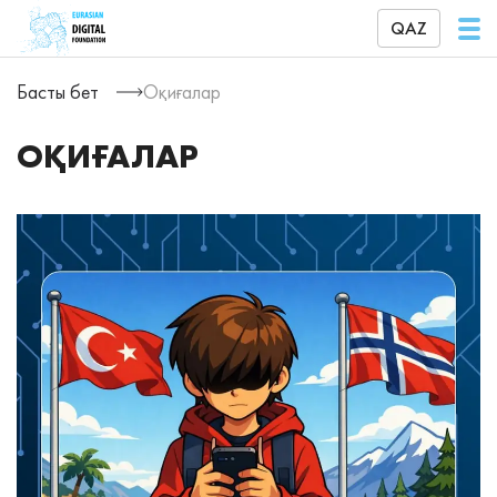
QAZ
Басты бет
Оқиғалар
ОҚИҒАЛАР